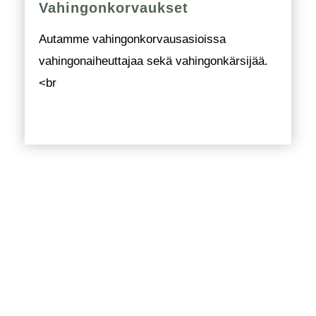
Vahingonkorvaukset
Autamme vahingonkorvausasioissa
vahingonaiheuttajaa sekä vahingonkärsijää.
<br
Miksi valita meidät?