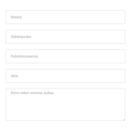
Nimi
Email
Phone
Subject
Tell
Us
More