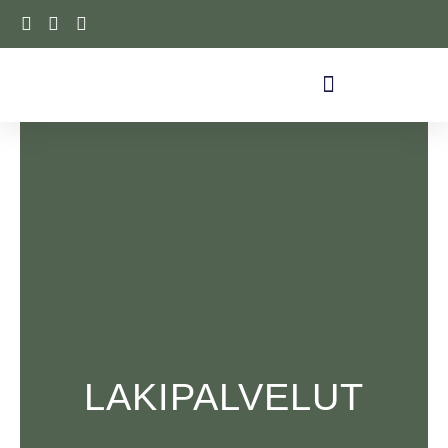
Siirry
sisältöön
LAKIPALVELUT