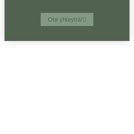
Ota yhteyttä!
Lakipalvelut ihmisiltä
ihmisille.
Yhteystietomme