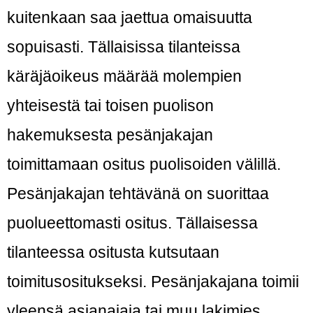
kuitenkaan saa jaettua omaisuutta
sopuisasti. Tällaisissa tilanteissa
käräjäoikeus määrää molempien
yhteisestä tai toisen puolison
hakemuksesta pesänjakajan
toimittamaan ositus puolisoiden välillä.
Pesänjakajan tehtävänä on suorittaa
puolueettomasti ositus. Tällaisessa
tilanteessa ositusta kutsutaan
toimitusositukseksi. Pesänjakajana toimii
yleensä asianajaja tai muu lakimies.