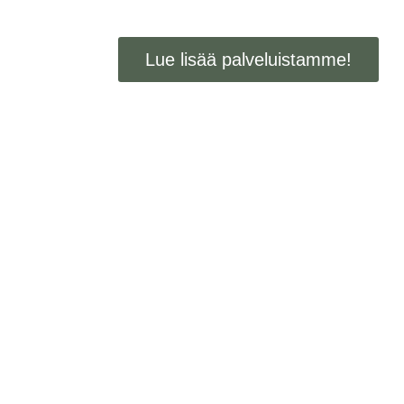
Lue lisää palveluistamme!
Lakipalv
Yhteystietomme
Ihmisemme
Emilia Mattila
Teknobulevardi 3-5, 01530
Vantaa
Anni Lehtinen
+358 45 138 3119
emilia.mattila@crime.legal