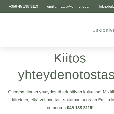
Siirry
+358 45 138 3119
emilia.mattila@crime.legal
Teknobule
sisältöön
Lakipalv
Kiitos
yhteydenotostas
Olemme sinuun yhteydessä arkipäivän kuluessa! Mikäli
kiireinen, eikä voi odottaa, soitathan suoraan Emilia Ma
numeroon
045 138 3119
!