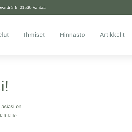
vardi 3-5, 01530 Vantaa
elut
Ihmiset
Hinnasto
Artikkelit
i!
 asiasi on
ttilalle