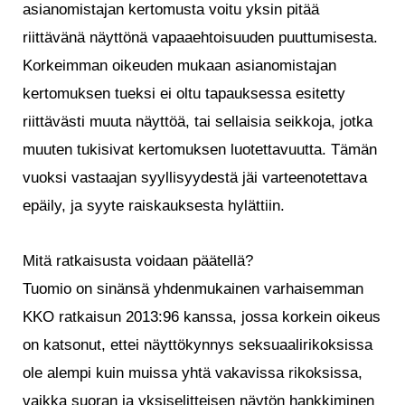
asianomistajan kertomusta voitu yksin pitää
riittävänä näyttönä vapaaehtoisuuden puuttumisesta.
Korkeimman oikeuden mukaan asianomistajan
kertomuksen tueksi ei oltu tapauksessa esitetty
riittävästi muuta näyttöä, tai sellaisia seikkoja, jotka
muuten tukisivat kertomuksen luotettavuutta. Tämän
vuoksi vastaajan syyllisyydestä jäi varteenotettava
epäily, ja syyte raiskauksesta hylättiin.
Mitä ratkaisusta voidaan päätellä?
Tuomio on sinänsä yhdenmukainen varhaisemman
KKO ratkaisun 2013:96 kanssa, jossa korkein oikeus
on katsonut, ettei näyttökynnys seksuaalirikoksissa
ole alempi kuin muissa yhtä vakavissa rikoksissa,
vaikka suoran ja yksiselitteisen näytön hankkiminen