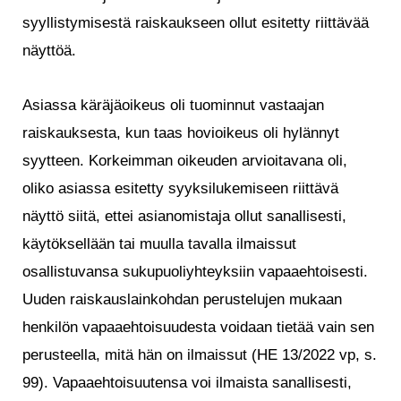
syyllistymisestä raiskaukseen ollut esitetty riittävää
näyttöä.
Asiassa käräjäoikeus oli tuominnut vastaajan
raiskauksesta, kun taas hovioikeus oli hylännyt
syytteen. Korkeimman oikeuden arvioitavana oli,
oliko asiassa esitetty syyksilukemiseen riittävä
näyttö siitä, ettei asianomistaja ollut sanallisesti,
käytöksellään tai muulla tavalla ilmaissut
osallistuvansa sukupuoliyhteyksiin vapaaehtoisesti.
Uuden raiskauslainkohdan perustelujen mukaan
henkilön vapaaehtoisuudesta voidaan tietää vain sen
perusteella, mitä hän on ilmaissut (HE 13/2022 vp, s.
99). Vapaaehtoisuutensa voi ilmaista sanallisesti,