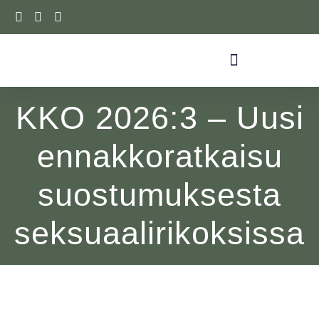
Siirry
sisältöön
KKO 2026:3 – Uusi
ennakkoratkaisu
suostumuksesta
seksuaalirikoksissa