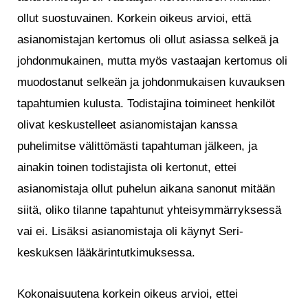
ollut suostuvainen. Korkein oikeus arvioi, että
asianomistajan kertomus oli ollut asiassa selkeä ja
johdonmukainen, mutta myös vastaajan kertomus oli
muodostanut selkeän ja johdonmukaisen kuvauksen
tapahtumien kulusta. Todistajina toimineet henkilöt
olivat keskustelleet asianomistajan kanssa
puhelimitse välittömästi tapahtuman jälkeen, ja
ainakin toinen todistajista oli kertonut, ettei
asianomistaja ollut puhelun aikana sanonut mitään
siitä, oliko tilanne tapahtunut yhteisymmärryksessä
vai ei. Lisäksi asianomistaja oli käynyt Seri-
keskuksen lääkärintutkimuksessa.
Kokonaisuutena korkein oikeus arvioi, ettei