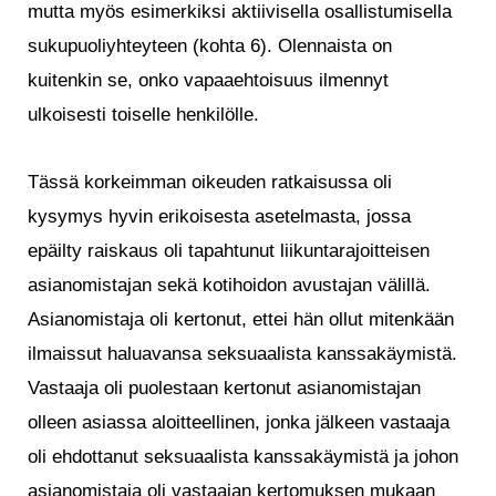
mutta myös esimerkiksi aktiivisella osallistumisella
sukupuoliyhteyteen (kohta 6). Olennaista on
kuitenkin se, onko vapaaehtoisuus ilmennyt
ulkoisesti toiselle henkilölle.
Tässä korkeimman oikeuden ratkaisussa oli
kysymys hyvin erikoisesta asetelmasta, jossa
epäilty raiskaus oli tapahtunut liikuntarajoitteisen
asianomistajan sekä kotihoidon avustajan välillä.
Asianomistaja oli kertonut, ettei hän ollut mitenkään
ilmaissut haluavansa seksuaalista kanssakäymistä.
Vastaaja oli puolestaan kertonut asianomistajan
olleen asiassa aloitteellinen, jonka jälkeen vastaaja
oli ehdottanut seksuaalista kanssakäymistä ja johon
asianomistaja oli vastaajan kertomuksen mukaan