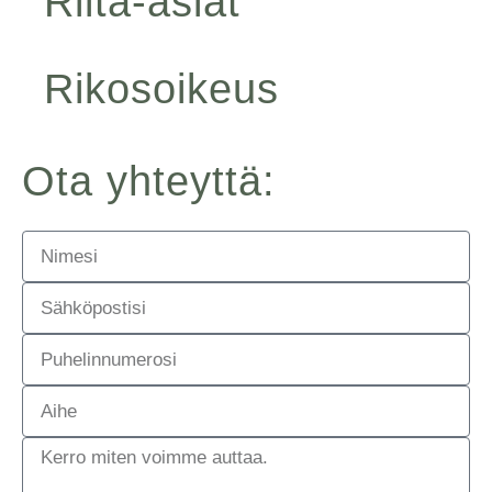
Riita-asiat
Rikosoikeus
Ota yhteyttä:
Nimi
Email
Phone
Subject
Tell
Us