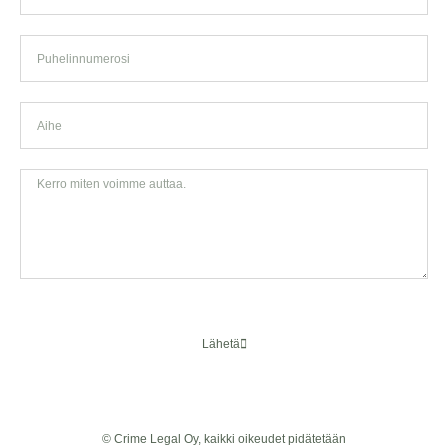
Phone
Subject
Tell
Us
More
Lähetä
© Crime Legal Oy, kaikki oikeudet pidätetään