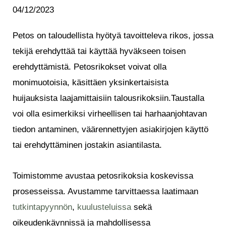
04/12/2023
Petos on taloudellista hyötyä tavoitteleva rikos, jossa
tekijä erehdyttää tai käyttää hyväkseen toisen
erehdyttämistä. Petosrikokset voivat olla
monimuotoisia, käsittäen yksinkertaisista
huijauksista laajamittaisiin talousrikoksiin.Taustalla
voi olla esimerkiksi virheellisen tai harhaanjohtavan
tiedon antaminen, väärennettyjen asiakirjojen käyttö
tai erehdyttäminen jostakin asiantilasta.
Toimistomme avustaa petosrikoksia koskevissa
prosesseissa. Avustamme tarvittaessa laatimaan
tutkintapyynnön
,
kuulusteluissa
sekä
oikeudenkäynnissä ja mahdollisessa