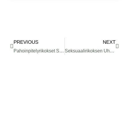
Prev
Next
PREVIOUS
NEXT
Pahoinpitelyrikokset Suomessa
Seksuaalirikoksen Uhrin Oikeus Korvauksiin