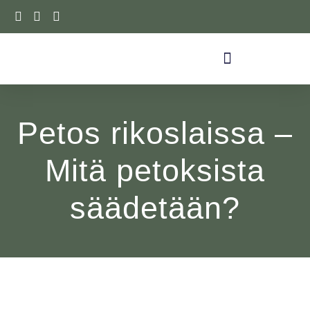
Siirry
sisältöön
Petos rikoslaissa –
Mitä petoksista
säädetään?