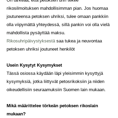
On tärkeää, että petoksen uhri tekee
rikosilmoituksen mahdollisimman pian. Jos huomaa
joutuneensa petoksen uhriksi, tulee omaan pankkiin
olla viipymättä yhteydessä, sillä pankin voi olla vielä
mahdollista pysäyttää maksu.
Rikosuhripäivystyksestä
saa tukea ja neuvontaa
petoksen uhriksi joutuneet henkilöt
Usein Kysytyt Kysymykset
Tässä osiossa käydään läpi yleisimmin kysyttyjä
kysymyksiä, jotka liittyvät petosrikoksiin ja niiden
oikeudellisiin seuraamuksiin Suomen lain mukaan.
Mikä määrittelee törkeän petoksen rikoslain
mukaan?