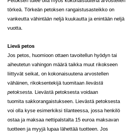
Petoksen tulee olla myös kokonaisuutena arvostellen
törkeä. Törkeän petoksen rangaistusasteikko on
vankeutta vähintään neljä kuukautta ja enintään neljä
vuotta.
Lievä petos
Jos petos, huomioon ottaen tavoitellun hyödyn tai
aiheutetun vahingon määrä taikka muut rikokseen
liittyvät seikat, on kokonaisuutena arvostellen
vähäinen, rikoksentekijä tuomitaan
lievästä
petoksesta
. Lievästä petoksesta voidaan
tuomita sakkorangaistukseen. Lievästä petoksesta
voi olla kyse esimerkiksi tilanteessa, jossa henkilö
ostaa ja maksaa nettipalstalta 15 euroa maksavan
tuotteen ja myyjä lupaa lähettää tuotteen. Jos